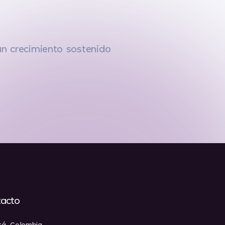
un crecimiento sostenido
acto