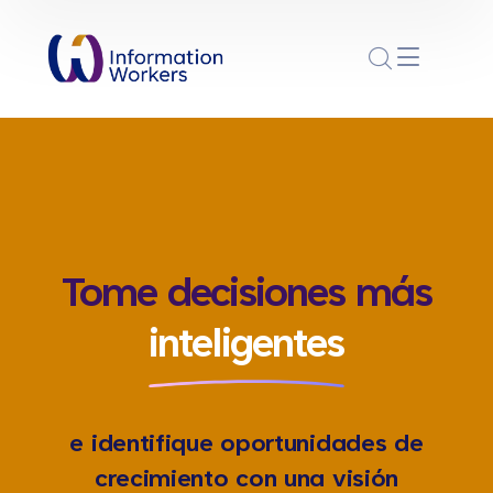
Tome decisiones más
i
n
t
e
l
i
g
e
n
t
e
s
e identifique oportunidades de
crecimiento con una visión