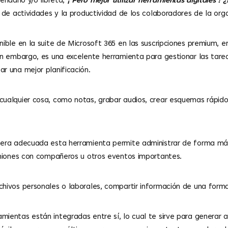
endario y/o libreta,
¡ Pero mejor utilizar herramientas digitales ! 
 de actividades y la productividad de los colaboradores de la orga
nible en la suite de Microsoft 365 en las suscripciones premium, 
sin embargo, es una excelente herramienta para gestionar las tare
r una mejor planificación.
cualquier cosa, como notas, grabar audios, crear esquemas rápidos
nera adecuada esta herramienta permite administrar de forma más 
euniones con compañeros u otros eventos importantes.
chivos personales o laborales, compartir información de una form
ientas están integradas entre sí, lo cual te sirve para generar a